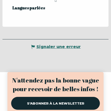
Langues parlées
Langues parlées
Signaler une erreur
N'attendez pas la bonne vague
pour recevoir de belles infos !
S'ABONNER À LA NEWSLETTER