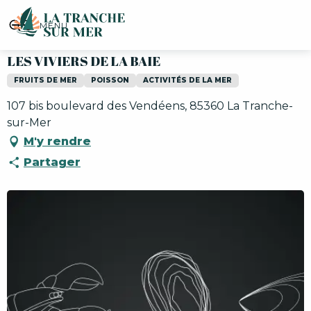
Aller
LES VIVIERS DE LA BAIE
au
MENU
contenu
principal
LES VIVIERS DE LA BAIE
FRUITS DE MER
POISSON
ACTIVITÉS DE LA MER
107 bis boulevard des Vendéens, 85360 La Tranche-
sur-Mer
M'y rendre
Partager