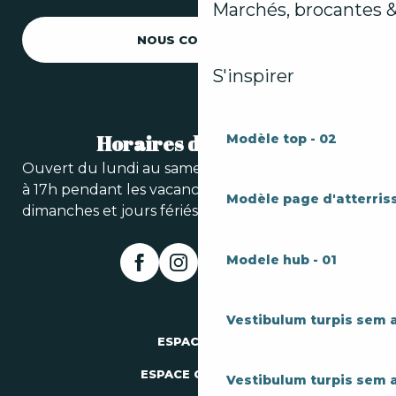
Marchés, brocantes &
NOUS CONTACTER
S'inspirer
Horaires d'ouverture
Modèle top - 02
Ouvert du lundi au samedi de 9h à 13h (et de 15h
à 17h pendant les vacances scolaires). Fermé les
Modèle page d'atterriss
dimanches et jours fériés.
Modele hub - 01
Vestibulum turpis sem 
ESPACE PRO
ESPACE GROUPES
Vestibulum turpis sem 