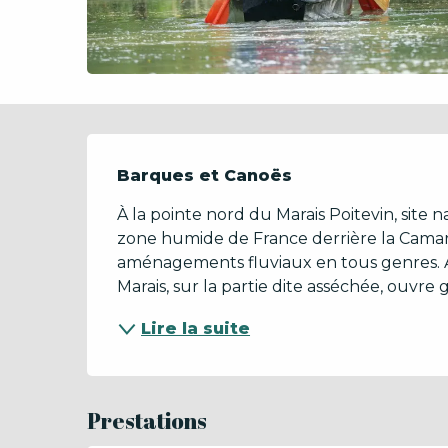
Description
Barques et Canoës
À la pointe nord du Marais Poitevin, site
zone humide de France derrière la Camar
aménagements fluviaux en tous genres. A
Marais, sur la partie dite asséchée, ouvre g
Lire la suite
Prestations