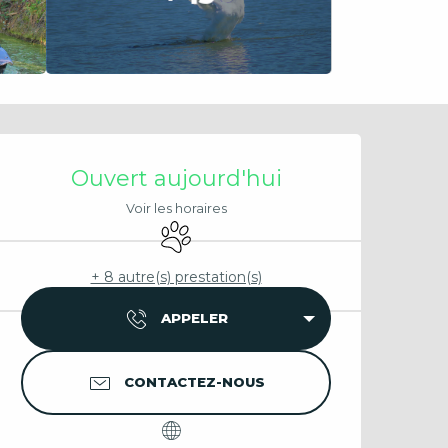
Ouverture et coordonnées
Ouvert aujourd'hui
Voir les horaires
Animaux acceptés
+ 8 autre(s) prestation(s)
APPELER
CONTACTEZ-NOUS