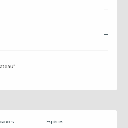
—
—
—
bateau"
cances
Espèces