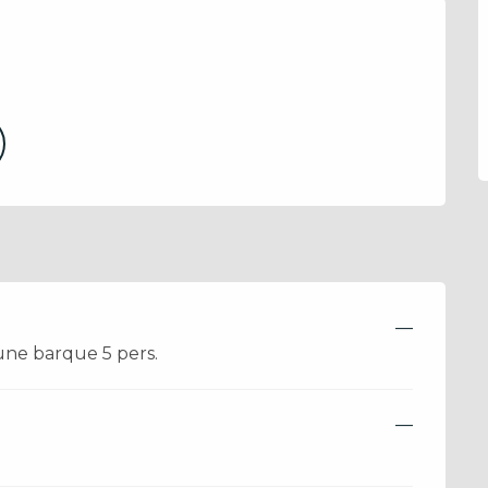
—
une barque 5 pers.
—