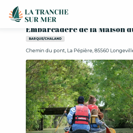
Aller
Embarcadère de la Maison du marais
au
contenu
principal
Embarcadère de la Maison d
BARQUE/CHALAND
Chemin du pont, La Pépière, 85560 Longevil