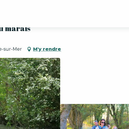
u marais
le-sur-Mer
M'y rendre