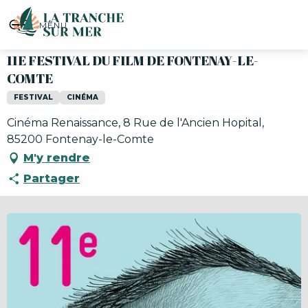
Aller
11E FESTIVAL DU FILM DE FONTENAY-LE-COMTE
au
MENU
contenu
principal
11E FESTIVAL DU FILM DE FONTENAY-LE-
COMTE
FESTIVAL
CINÉMA
Cinéma Renaissance, 8 Rue de l'Ancien Hopital,
85200 Fontenay-le-Comte
M'y rendre
Partager